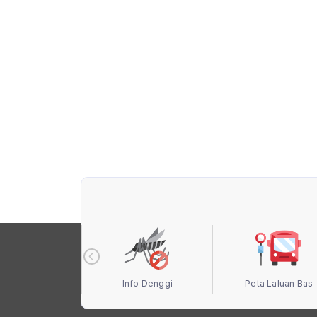
 Terbuka MBS
Info Denggi
Peta Laluan Bas