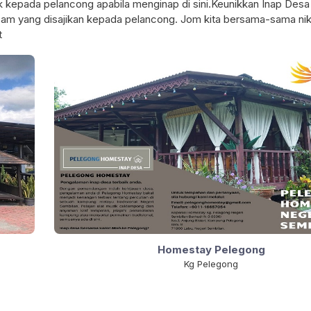
 kepada pelancong apabila menginap di sini.Keunikkan Inap Desa
sam yang disajikan kepada pelancong. Jom kita bersama-sama ni
t
PERTANDINGAN BOLA JARING PIALA
KEMPEN CABUTAN B
DATUK BANDAR MAJLIS BANDARAYA
TAKSIRAN TAHUN 2
SEREMBAN
Homestay Pelegong
Kg Pelegong