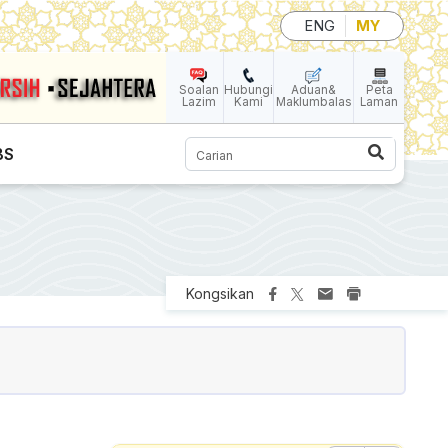
ENG
MY
Soalan
Hubungi
Aduan&
Peta
Lazim
Kami
Maklumbalas
Laman
Carian
BS
Kongsikan