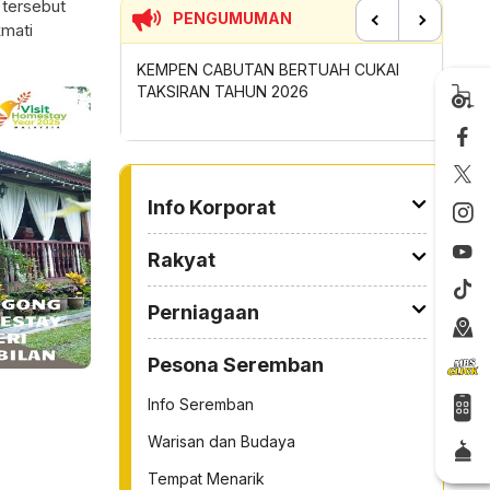
 tersebut
PENGUMUMAN
kmati
Previous
Next
ERTUAH CUKAI
SUMBANGAN INSENTIF AKTIVITI
PERMOH
026
GOTONG-ROYONG MBS TAHUN 2026
TONG S
TO OTHER PAGE
Info Korporat
Rakyat
Perniagaan
Pesona Seremban
Info Seremban
Warisan dan Budaya
Tempat Menarik