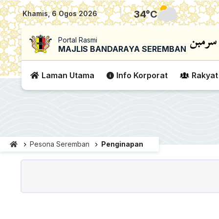
|
34
°C
Khamis, 6 Ogos 2026
Portal Rasmi
MAJLIS BANDARAYA SEREMBAN
Laman Utama
Info Korporat
Rakyat
Pesona Seremban
Penginapan
Penginapan