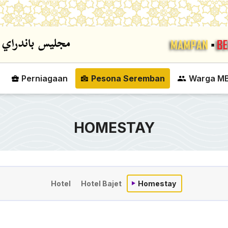
Skip to main content
Perniagaan
Pesona Seremban
Warga M
HOMESTAY
Hotel
Hotel Bajet
Homestay