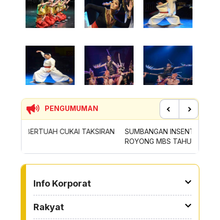
PENGUMUMAN
Previous
Next
SIRAN
SUMBANGAN INSENTIF AKTIVITI GOTONG-
PERMOH
ROYONG MBS TAHUN 2026
SAMPAH
TO OTHER PAGE
Info Korporat
Rakyat