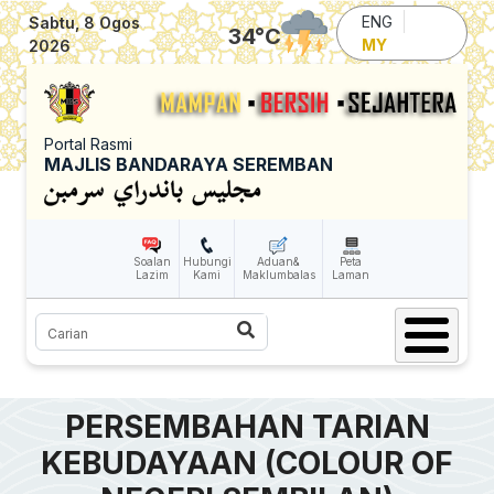
Skip to main content
ENG
Sabtu, 8 Ogos
34
°C
MY
2026
Portal Rasmi
MAJLIS BANDARAYA SEREMBAN
Soalan
Hubungi
Aduan&
Peta
Lazim
Kami
Maklumbalas
Laman
Carian
PERSEMBAHAN TARIAN
KEBUDAYAAN (COLOUR OF