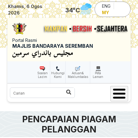
Skip to main content
ENG
Khamis, 6 Ogos
34
°C
MY
2026
Portal Rasmi
MAJLIS BANDARAYA SEREMBAN
Soalan
Hubungi
Aduan&
Peta
Lazim
Kami
Maklumbalas
Laman
Carian
PENCAPAIAN PIAGAM
PELANGGAN