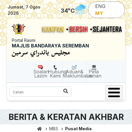
Skip to main content
ENG
Jumaat, 7 Ogos
34
°C
MY
2026
Portal Rasmi
MAJLIS BANDARAYA SEREMBAN
Soalan
Hubungi
Aduan&
Peta
Lazim
Kami
Maklumbalas
Laman
Carian
BERITA & KERATAN AKHBAR
MBS
Pusat Media