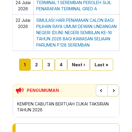
24 Julai
TERMINAL 1 SEREMBAN PEROLEH SIJIL
2026
PENARAFAN TERMINAL GRED A
22 Julai
SIMULASI HARI PENAMAAN CALON BAGI
2026
PILIHAN RAYA UMUM DEWAN UNDANGAN
NEGERI (DUN) NEGERI SEMBILAN KE-16
TAHUN 2026 BAGI KAWASAN SELIAAN
PARLIMEN P.128 SEREMBAN
Pagination
Current page
Page
Page
Page
Next page
Last page
1
2
3
4
Next ›
Last »
PENGUMUMAN
Previous
Next
 TAKSIRAN
SUMBANGAN INSENTIF AKTIVITI GOTONG-
PE
ROYONG MBS TAHUN 2026
SA
TO OTHER PAGE