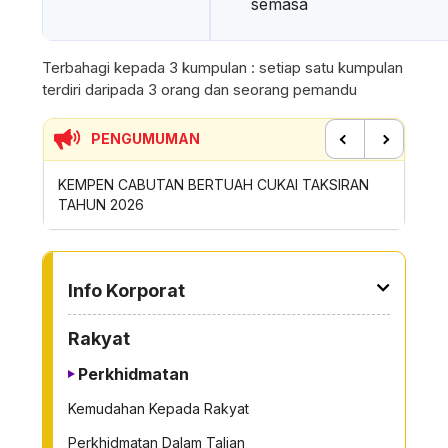
semasa
Terbahagi kepada 3 kumpulan : setiap satu kumpulan
terdiri daripada 3 orang dan seorang pemandu
PENGUMUMAN
Previous
Next
I TAKSIRAN
SUMBANGAN INSENTIF AKTIVITI GOTONG-
P
ROYONG MBS TAHUN 2026
S
TO OTHER PAGE
Info Korporat
Rakyat
Perkhidmatan
Kemudahan Kepada Rakyat
Perkhidmatan Dalam Talian