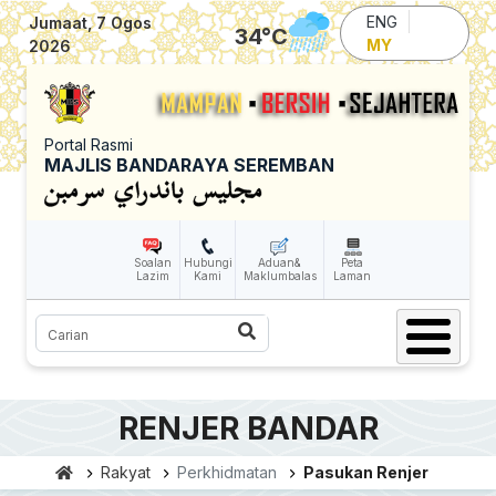
Skip to main content
ENG
Jumaat, 7 Ogos
34
°C
MY
2026
Portal Rasmi
MAJLIS BANDARAYA SEREMBAN
Soalan
Hubungi
Aduan&
Peta
Lazim
Kami
Maklumbalas
Laman
Carian
RENJER BANDAR
Rakyat
Perkhidmatan
Pasukan Renjer