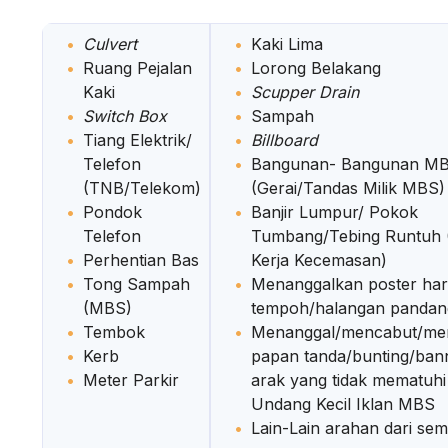
Culvert
Kaki Lima
Ruang Pejalan
Lorong Belakang
Kaki
Scupper Drain
Switch Box
Sampah
Tiang Elektrik/
Billboard
Telefon
Bangunan- Bangunan M
(TNB/Telekom)
(Gerai/Tandas Milik MBS)
Pondok
Banjir Lumpur/ Pokok
Telefon
Tumbang/Tebing Runtuh (
Perhentian Bas
Kerja Kecemasan)
Tong Sampah
Menanggalkan poster ha
(MBS)
tempoh/halangan panda
Tembok
Menanggal/mencabut/me
Kerb
papan tanda/bunting/bann
Meter Parkir
arak yang tidak mematuh
Undang Kecil Iklan MBS
Lain-Lain arahan dari se