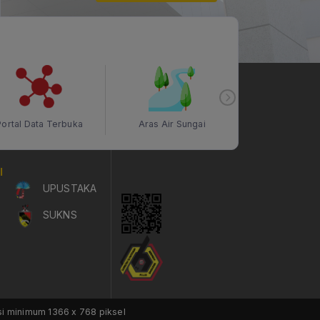
Portal Data Terbuka
Aras Air Sungai
Kualiti Ud
I
UPUSTAKA
SUKNS
si minimum 1366 x 768 piksel