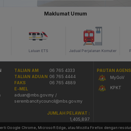
Maklumat Umum
Laluan ETS
Jadual Perjalanan Komuter
N
TALIAN AM
06 765 4333
PAUTAN AGENS
TALIAN ADUAN
06 765 4444
MyGoV
FAKS
06 765 4889
KPKT
E-MEL
n
aduan@mbs.gov.my
/
serembancitycouncil@mbs.gov.my
JUMLAH PELAWAT :
1,405,897
erti Google Chrome, Microsoft Edge, atau Mozilla Firefox dengan resolu