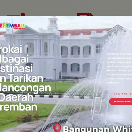
Permohonan
Permohonan Lesen
bahan Ubahsuai
Perniagaan
umah & Permit
run Borang
Pautan Pantas
Hebaha
Sebutharga
SARA-PESARA MAJLIS
MEMBEKAL DAN MENGHANTA
PEMBERSIHAN UNTUK MAJL