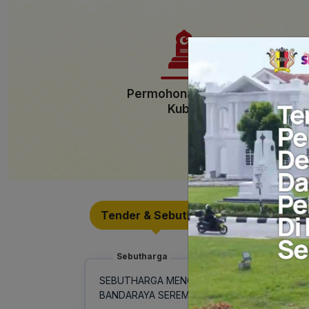
Permohonan Permit
Kubur
Tam
R
Tender & Sebutharga
Muat Tu
Sebutharga
SEBUTHARGA MENGERJAKAN UMRAH BAGI PE
BANDARAYA SEREMBAN TAHUN 2026