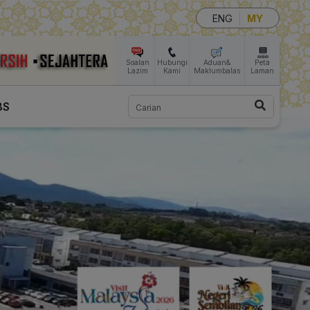
ENG
MY
Soalan
Hubungi
Aduan&
Peta
Lazim
Kami
Maklumbalas
Laman
Carian
BS