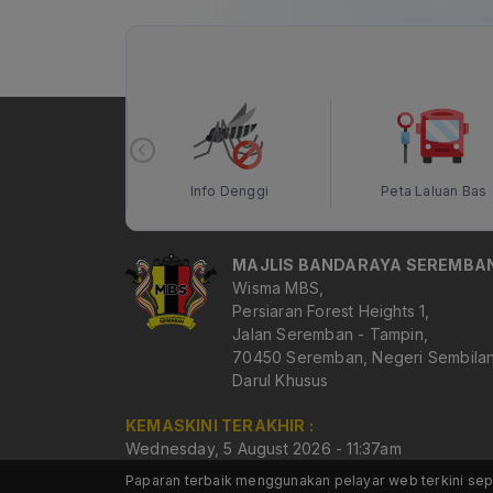
 Terbuka MBS
Info Denggi
Peta Laluan Bas
MAJLIS BANDARAYA SEREMBA
Wisma MBS,
Persiaran Forest Heights 1,
Jalan Seremban - Tampin,
70450 Seremban, Negeri Sembila
Darul Khusus
KEMASKINI TERAKHIR :
Wednesday, 5 August 2026 - 11:37am
Paparan terbaik menggunakan pelayar web terkini sep