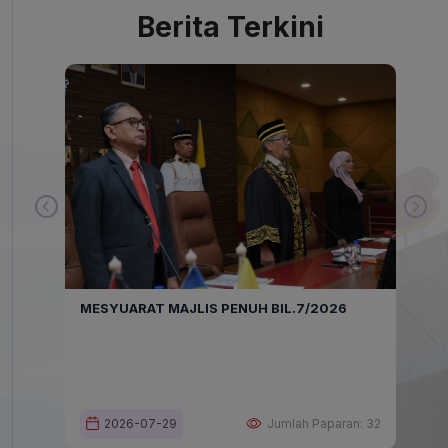
Berita Terkini
‹
›
 AWAL
MESYUARAT MAJLIS PENUH BIL.7/2026
INTI
GERI
MAJL
SEMA
BIL.
ran: 247
2026-07-29
Jumlah Paparan: 32
2