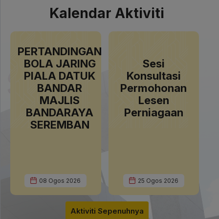
Kalendar Aktiviti
PERTANDINGAN
BOLA JARING
Sesi
PIALA DATUK
Konsultasi
BANDAR
Permohonan
MAJLIS
Lesen
BANDARAYA
Perniagaan
SEREMBAN
PATI UCAPAN PENANGGUHAN AHLI
URBANIST TITANS MEW
IS, MAJLIS BANDARAYA SEREMBAN
ANUGERAH INOVASI NE
SA MESYUARAT MAJLIS PENUH
(AIN9) TAHUN 2026
7/2026
08 Ogos 2026
25 Ogos 2026
026-07-29
Jumlah Paparan: 25
2026-07-29
Aktiviti Sepenuhnya