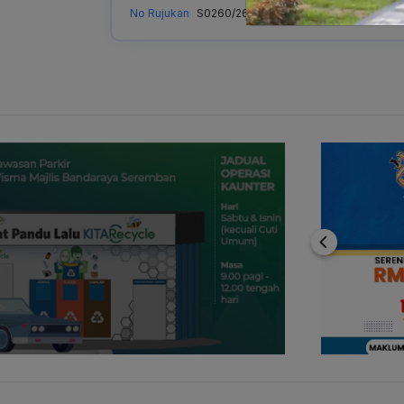
No Rujukan
S0260/26
Previous