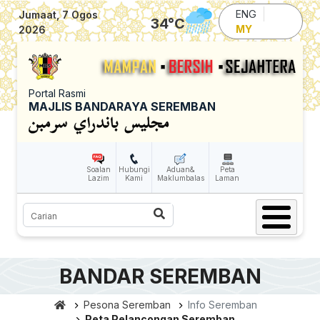
Skip to main content
ENG
Jumaat, 7 Ogos
34
°C
MY
2026
Portal Rasmi
Bullet
MAJLIS BANDARAYA SEREMBAN
Soalan
Hubungi
Aduan&
Peta
Lazim
Kami
Maklumbalas
Laman
Carian
BANDAR SEREMBAN
Pesona Seremban
Info Seremban
Peta Pelancongan Seremban