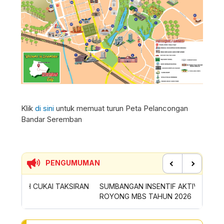
Klik
di sini
untuk memuat turun Peta Pelancongan
Bandar Seremban
PENGUMUMAN
Previous
Next
SIRAN
SUMBANGAN INSENTIF AKTIVITI GOTONG-
PERMOH
ROYONG MBS TAHUN 2026
SAMPAH