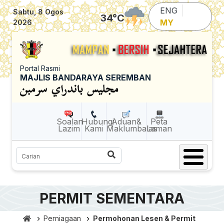
Skip to main content
ENG
Sabtu, 8 Ogos
34
°C
MY
2026
Portal Rasmi
MAJLIS BANDARAYA SEREMBAN
Soalan
Hubungi
Aduan&
Peta
Lazim
Kami
Maklumbalas
Laman
Carian
PERMIT SEMENTARA
Perniagaan
Permohonan Lesen & Permit