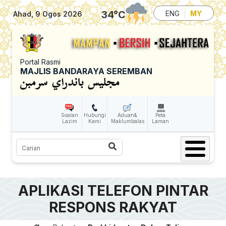
Skip to main content
34
°C
ENG
MY
Ahad, 9 Ogos 2026
Portal Rasmi
MAJLIS BANDARAYA SEREMBAN
Soalan
Hubungi
Aduan&
Peta
Lazim
Kami
Maklumbalas
Laman
Carian
APLIKASI TELEFON PINTAR
RESPONS RAKYAT