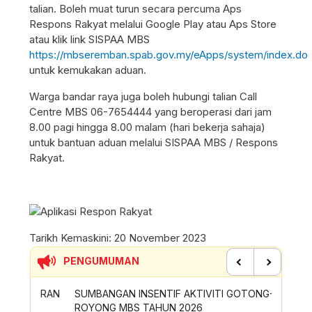
talian. Boleh muat turun secara percuma Aps
Respons Rakyat melalui Google Play atau Aps Store
atau klik link SISPAA MBS
https://mbseremban.spab.gov.my/eApps/system/index.do
untuk kemukakan aduan.
Warga bandar raya juga boleh hubungi talian Call
Centre MBS 06-7654444 yang beroperasi dari jam
8.00 pagi hingga 8.00 malam (hari bekerja sahaja)
untuk bantuan aduan melalui SISPAA MBS / Respons
Rakyat.
Tarikh Kemaskini:
20 November 2023
PENGUMUMAN
Previous
Next
SIRAN
SUMBANGAN INSENTIF AKTIVITI GOTONG-
PERMOH
ROYONG MBS TAHUN 2026
SAMPAH