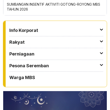
Previous
Next
SUMBANGAN INSENTIF AKTIVITI GOTONG-ROYONG MBS
PER
TAHUN 2026
BER
TO OTHER PAGE
Info Korporat
Rakyat
Perniagaan
Pesona Seremban
Warga MBS