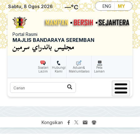
Skip to main content
—
°C
ENG
MY
Sabtu, 8 Ogos 2026
Portal Rasmi
MAJLIS BANDARAYA SEREMBAN
Soalan
Hubungi
Aduan&
Peta
Lazim
Kami
Maklumbalas
Laman
Carian
Kongsikan