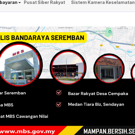
bayaran
Pusat Siber Rakyat
Sistem Kamera Keselamatan L
PERTANDINGAN BOLA JARING PIALA
KEMPEN CABUTAN B
DATUK BANDAR MAJLIS BANDARAYA
TAKSIRAN TAHUN 2
SEREMBAN