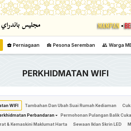
Skip to main content
Perniagaan
Pesona Seremban
Warga M
PERKHIDMATAN WIFI
tan WIFI
Tambahan Dan Ubah Suai Rumah Kediaman
Cuk
erkhidmatan Perbandaran
Permohonan Pulangan Balik Cukai
at & Kemaskini Maklumat Harta
Sewaan Iklan Skrin LED
M