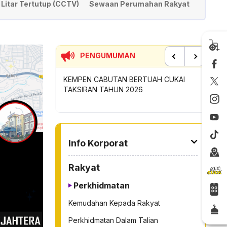
itar Tertutup (CCTV)
Sewaan Perumahan Rakyat
PENGUMUMAN
Previous
Next
ERTUAH CUKAI
SUMBANGAN INSENTIF AKTIVITI
PERMOH
026
GOTONG-ROYONG MBS TAHUN 2026
TONG S
TO OTHER PAGE
Info Korporat
Rakyat
Perkhidmatan
Kemudahan Kepada Rakyat
Perkhidmatan Dalam Talian