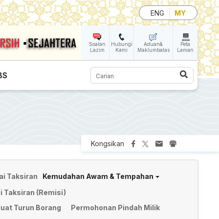
ENG
MY
Soalan
Hubungi
Aduan&
Peta
Lazim
Kami
Maklumbalas
Laman
Carian
BS
Kongsikan
ai Taksiran
Kemudahan Awam & Tempahan
 Taksiran (Remisi)
uat Turun Borang
Permohonan Pindah Milik