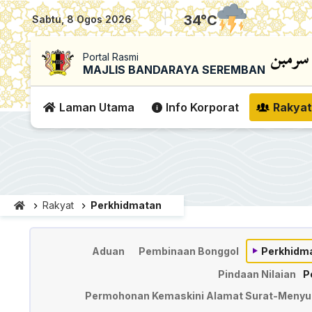
|
34
°C
Sabtu, 8 Ogos 2026
Portal Rasmi
MAJLIS BANDARAYA SEREMBAN
Laman Utama
Info Korporat
Rakyat
Rakyat
Perkhidmatan
Perkhidmatan
Aduan
Pembinaan Bonggol
Perkhidma
Pindaan Nilaian
P
Permohonan Kemaskini Alamat Surat-Menyur