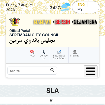
Skip to main content
ENG
Friday, 7 August
34
°C
MY
2026
Official Portal
SEREMBAN CITY COUNCIL
FAQ
Contact
Feedback&
Sitemap
Us
Complaints
Search
SLA