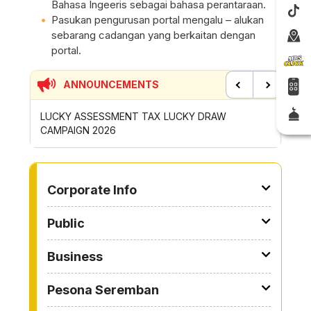
Bahasa Ingeeris sebagai bahasa perantaraan.
Pasukan pengurusan portal mengalu – alukan
sebarang cadangan yang berkaitan dengan
portal.
ANNOUNCEMENTS
Previous
Next
P
LUCKY ASSESSMENT TAX LUCKY DRAW
CONTRI
CAMPAIGN 2026
ROYONG 
TO OTHER PAGE
Corporate Info
Public
Business
Pesona Seremban