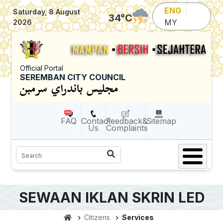
Skip to main content
ENG
Saturday, 8 August
34
°C
MY
2026
Official Portal
SEREMBAN CITY COUNCIL
FAQ
Contact
Feedback&
Sitemap
Us
Complaints
Search
SEWAAN IKLAN SKRIN LED
Citizens
Services