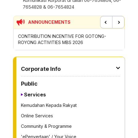
Komunikasi Korporat di talian 06-7654804, 06-
7654828 & 06-7654824
ANNOUNCEMENTS
Previous
Next
CONTRIBUTION INCENTIVE FOR GOTONG-
NEW AP
ROYONG ACTIVITIES MBS 2026
WHEELE
TO OTHER PAGE
Corporate Info
Public
Services
Kemudahan Kepada Rakyat
Online Services
Community & Programme
'ePenyertaan' / Your Voice