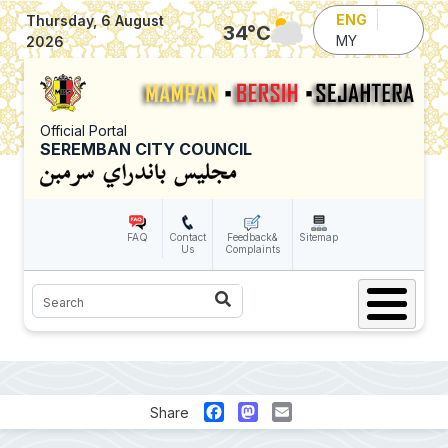
Skip to main content
ENG
Thursday, 6 August
34
°C
MY
2026
Official Portal
SEREMBAN CITY COUNCIL
FAQ
Contact
Feedback&
Sitemap
Us
Complaints
Search
Facebook
Mastodon
Email
Share