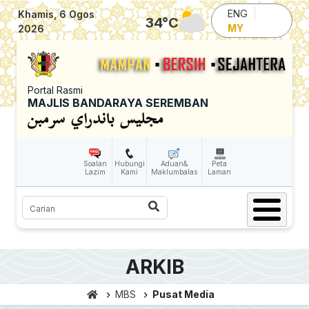
Skip to main content
ENG
Khamis, 6 Ogos
34
°C
MY
2026
Portal Rasmi
MAJLIS BANDARAYA SEREMBAN
Soalan
Hubungi
Aduan&
Peta
Lazim
Kami
Maklumbalas
Laman
Carian
ARKIB
MBS
Pusat Media