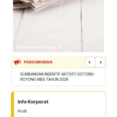
Arkib Keratan Akhbar
PENGUMUMAN
Previous
Next
SIRAN
SUMBANGAN INSENTIF AKTIVITI GOTONG-
PERMOH
ROYONG MBS TAHUN 2026
SAMPAH
TO OTHER PAGE
Info Korporat
Profil