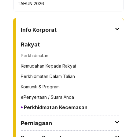
TAHUN 2026
ROYONG MB
TO OTHER PAGE
Info Korporat
Rakyat
Perkhidmatan
Kemudahan Kepada Rakyat
Perkhidmatan Dalam Talian
Komuniti & Program
ePenyertaan / Suara Anda
Perkhidmatan Kecemasan
Perniagaan