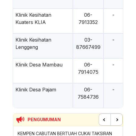
Klinik Kesihatan
06-
-
Kuaters KLIA
7913352
Klinik Kesihatan
03-
-
Lenggeng
87667499
Klinik Desa Mambau
06-
-
7914075
Klinik Desa Pajam
06-
-
7584736
PENGUMUMAN
Previous
Next
KEMPEN CABUTAN BERTUAH CUKAI TAKSIRAN
SUMBANGAN