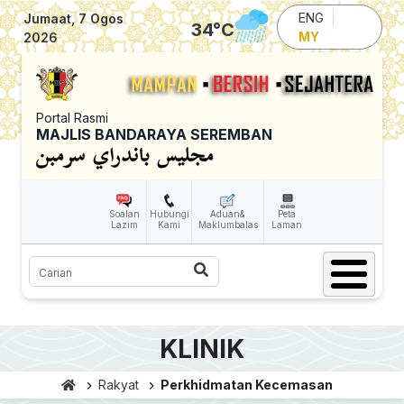
Skip to main content
ENG
Jumaat, 7 Ogos
34
°C
MY
2026
Portal Rasmi
MAJLIS BANDARAYA SEREMBAN
Soalan
Hubungi
Aduan&
Peta
Lazim
Kami
Maklumbalas
Laman
Carian
KLINIK
Rakyat
Perkhidmatan Kecemasan