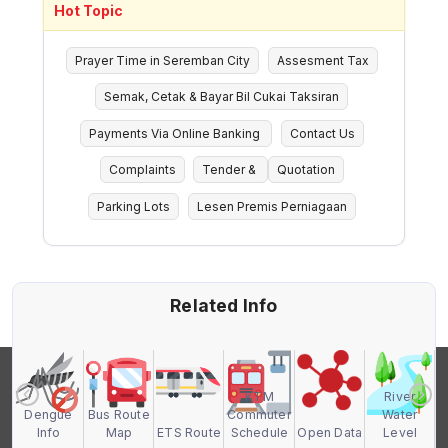
Hot Topic
Prayer Time in Seremban City
Assesment Tax
Semak, Cetak & Bayar Bil Cukai Taksiran
Payments Via Online Banking
Contact Us
Complaints
Tender &
Quotation
Parking Lots
Lesen Premis Perniagaan
Related Info
KTM
River
a
Dengue
Bus Route
Commuter
Water
Info
Map
ETS Route
Schedule
Open Data
Level
A