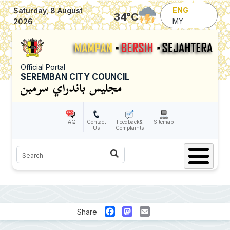
Skip to main content
ENG
Saturday, 8 August
34
°C
MY
2026
Official Portal
SEREMBAN CITY COUNCIL
FAQ
Contact
Feedback&
Sitemap
Us
Complaints
Search
Facebook
Mastodon
Email
Share