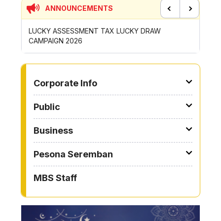
ANNOUNCEMENTS
Previous
Next
CONTRIBUTION INCENTIVE FOR GOTONG-
NEW AP
ROYONG ACTIVITIES MBS 2026
WHEELE
TO OTHER PAGE
Corporate Info
Public
Business
Pesona Seremban
MBS Staff