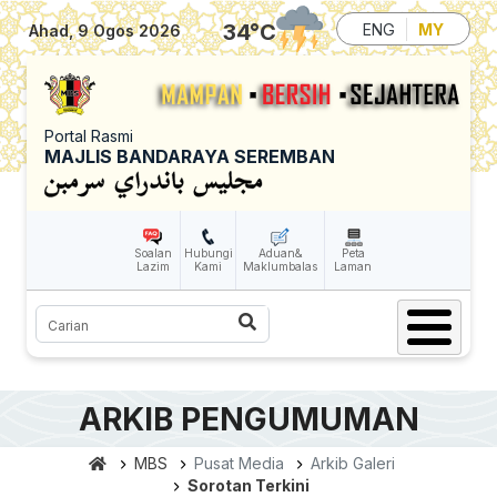
Skip to main content
34
°C
ENG
MY
Ahad, 9 Ogos 2026
Portal Rasmi
MAJLIS BANDARAYA SEREMBAN
Soalan
Hubungi
Aduan&
Peta
Lazim
Kami
Maklumbalas
Laman
Carian
ARKIB PENGUMUMAN
MBS
Pusat Media
Arkib Galeri
Sorotan Terkini