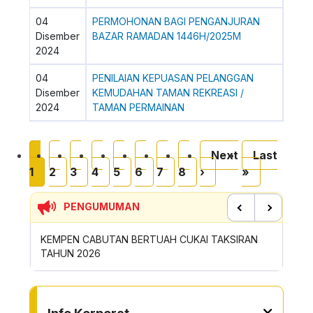
04
PERMOHONAN BAGI PENGANJURAN
Disember
BAZAR RAMADAN 1446H/2025M
2024
04
PENILAIAN KEPUASAN PELANGGAN
Disember
KEMUDAHAN TAMAN REKREASI /
2024
TAMAN PERMAINAN
Pagination
Current page
Page
Page
Page
Page
Page
Page
Page
Next page
Last page
Next
Last
1
2
3
4
5
6
7
8
›
»
PENGUMUMAN
Previous
Next
TUK
KEMPEN CABUTAN BERTUAH CUKAI TAKSIRAN
SUMBANG
TAHUN 2026
ROYONG
TO OTHER PAGE