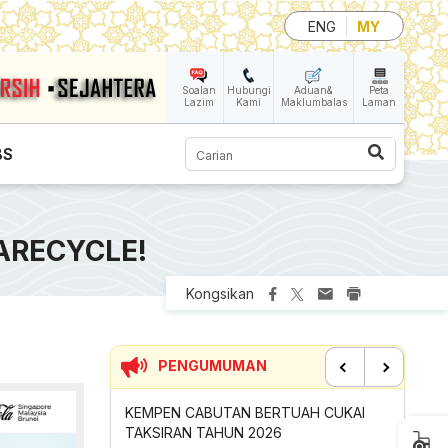
ENG
MY
Soalan
Hubungi
Aduan&
Peta
Lazim
Kami
Maklumbalas
Laman
Carian
BS
ARECYCLE!
Kongsikan
PENGUMUMAN
Previous
Next
KEMPEN CABUTAN BERTUAH CUKAI
SUMBANGAN INSENTIF AKT
TAKSIRAN TAHUN 2026
GOTONG-ROYONG MBS TA