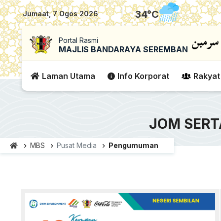
|
34
°C
Jumaat, 7 Ogos 2026
Portal Rasmi
MAJLIS BANDARAYA SEREMBAN
Laman Utama
Info Korporat
Rakyat
JOM SERT
MBS
Pusat Media
Pengumuman