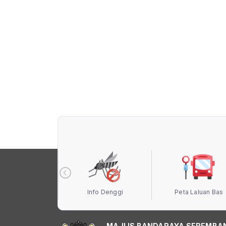
 Terbuka MBS
Info Denggi
Peta Laluan Bas
MAJLIS BANDARAYA SEREMBA