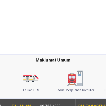
Maklumat Umum
Laluan ETS
Jadual Perjalanan Komuter
N
TALIAN AM
06 765 4333
PAUTAN AGENS