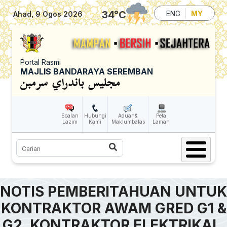
Skip to main content
34
°C
ENG
MY
Ahad, 9 Ogos 2026
Portal Rasmi
MAJLIS BANDARAYA SEREMBAN
Soalan
Hubungi
Aduan&
Peta
Lazim
Kami
Maklumbalas
Laman
Carian
NOTIS PEMBERITAHUAN UNTUK
KONTRAKTOR AWAM GRED G1 &
G2, KONTRAKTOR ELEKTRIKAL,