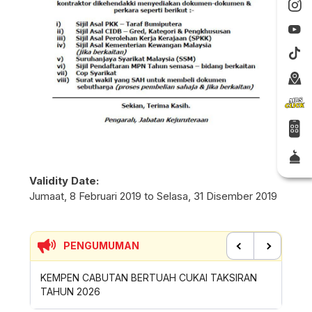
Validity Date:
Jumaat, 8 Februari 2019 to Selasa, 31 Disember 2019
PENGUMUMAN
Previous
Next
BUTAN BERTUAH CUKAI TAKSIRAN
SUMBANGAN INSENTIF AKTI
6
ROYONG MBS TAHUN 2026