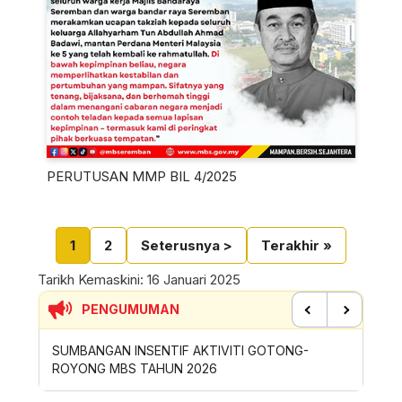
PERUTUSAN MMP BIL 4/2025
Pagination
Current page
Page
Next page
Last page
1
2
Seterusnya >
Terakhir »
Tarikh Kemaskini:
16 Januari 2025
PENGUMUMAN
Previous
Next
SIRAN
SUMBANGAN INSENTIF AKTIVITI GOTONG-
PERMOH
ROYONG MBS TAHUN 2026
SAMPAH