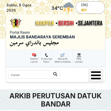
Skip to main content
ENG
Sabtu, 8 Ogos
34
°C
MY
2026
Portal Rasmi
MAJLIS BANDARAYA SEREMBAN
Soalan
Hubungi
Aduan&
Peta
Lazim
Kami
Maklumbalas
Laman
Carian
ARKIB PERUTUSAN DATUK
BANDAR