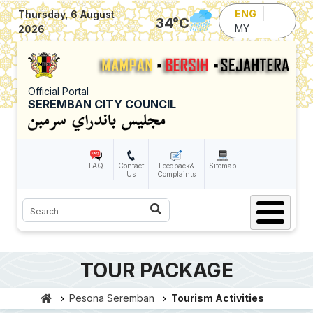
Skip to main content
ENG
Thursday, 6 August
34
°C
MY
2026
Official Portal
SEREMBAN CITY COUNCIL
FAQ
Contact
Feedback&
Sitemap
Us
Complaints
Search
TOUR PACKAGE
Pesona Seremban
Tourism Activities