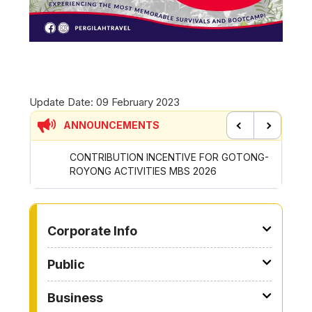
Update Date:
09 February 2023
ANNOUNCEMENTS
Previous
Next
CONTRIBUTION INCENTIVE FOR GOTONG-
NEW AP
ROYONG ACTIVITIES MBS 2026
WHEELE
TO OTHER PAGE
Corporate Info
Public
Business