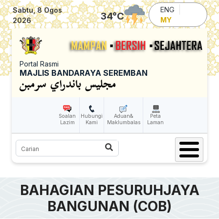
Skip to main content
ENG
Sabtu, 8 Ogos
34
°C
MY
2026
Portal Rasmi
MAJLIS BANDARAYA SEREMBAN
Soalan
Hubungi
Aduan&
Peta
Lazim
Kami
Maklumbalas
Laman
Carian
BAHAGIAN PESURUHJAYA
BANGUNAN (COB)