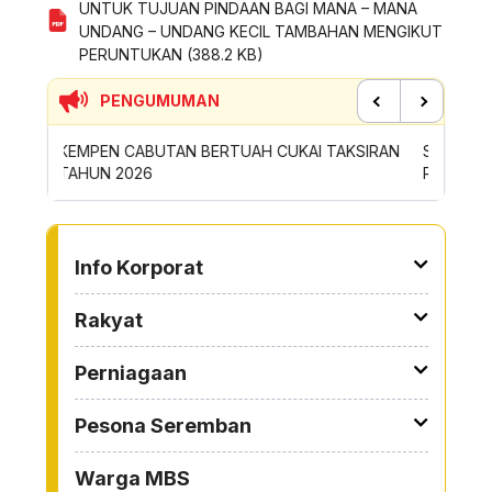
UNTUK TUJUAN PINDAAN BAGI MANA – MANA
UNDANG – UNDANG KECIL TAMBAHAN MENGIKUT
PERUNTUKAN (388.2 KB)
PENGUMUMAN
Previous
Next
KSIRAN
SUMBANGAN INSENTIF AKTIVITI GOTONG-
PERMO
ROYONG MBS TAHUN 2026
SAMPA
TO OTHER PAGE
Info Korporat
Rakyat
Perniagaan
Pesona Seremban
Warga MBS