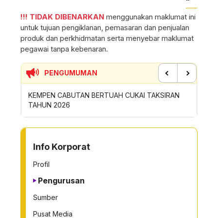
!!! TIDAK DIBENARKAN
menggunakan maklumat ini
untuk tujuan pengiklanan, pemasaran dan penjualan
produk dan perkhidmatan serta menyebar maklumat
pegawai tanpa kebenaran.
PENGUMUMAN
Previous
Next
 TAKSIRAN
SUMBANGAN INSENTIF AKTIVITI GOTONG-
PE
ROYONG MBS TAHUN 2026
SA
TO OTHER PAGE
Info Korporat
Profil
Pengurusan
Sumber
Pusat Media