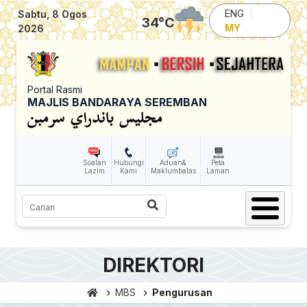
Skip to main content
ENG
Sabtu, 8 Ogos
34
°C
MY
2026
Portal Rasmi
MAJLIS BANDARAYA SEREMBAN
Soalan
Hubungi
Aduan&
Peta
Lazim
Kami
Maklumbalas
Laman
Carian
DIREKTORI
MBS
Pengurusan