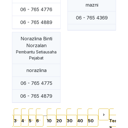
mazni
06 - 765 4776
06 - 765 4369
06 - 765 4889
Norazlina Binti
Norzalan
Pembantu Setiausaha
Pejabat
norazlina
06 - 765 4775
06 - 765 4879
Pagination
Current page
Page
Page
Page
Page
Page
Page
Page
Page
Page
Page
Next page
Last p
…
›
1
2
3
4
5
6
10
20
30
40
50
Terakhir
»