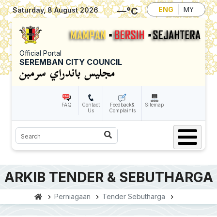
Skip to main content
—
°C
ENG
MY
Saturday, 8 August 2026
Official Portal
SEREMBAN CITY COUNCIL
FAQ
Contact
Feedback&
Sitemap
Us
Complaints
Search
ARKIB TENDER & SEBUTHARGA
Perniagaan
Tender Sebutharga