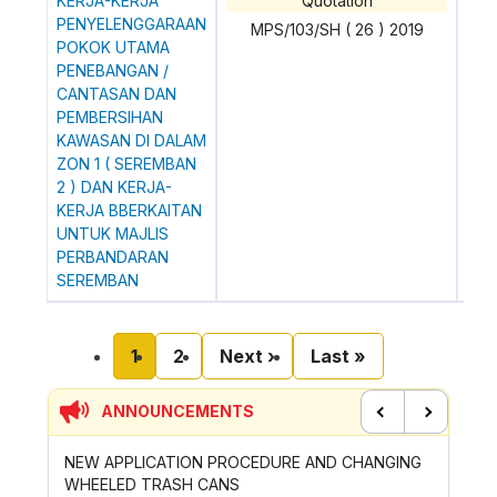
KERJA-KERJA
Quotation
0
PENYELENGGARAAN
MPS/103/SH ( 26 ) 2019
POKOK UTAMA
PENEBANGAN /
CANTASAN DAN
PEMBERSIHAN
KAWASAN DI DALAM
ZON 1 ( SEREMBAN
2 ) DAN KERJA-
KERJA BBERKAITAN
UNTUK MAJLIS
PERBANDARAN
SEREMBAN
Pagination
Current page
Page
Next page
Last page
1
2
Next ›
Last »
ANNOUNCEMENTS
Previous
Next
G-
NEW APPLICATION PROCEDURE AND CHANGING
LET'S J
WHEELED TRASH CANS
CAMPAIG