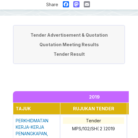
Facebook
Mastodon
Email
Share
Tender & Quotation
Tender Advertisement & Quotation
Quotation Meeting Results
Tender Result
2019
TAJUK
RUJUKAN TENDER
T
PERKHIDMATAN
Tender
23
KERJA-KERJA
MPS/102/SH( 2 )2019
PENANGKAPAN,