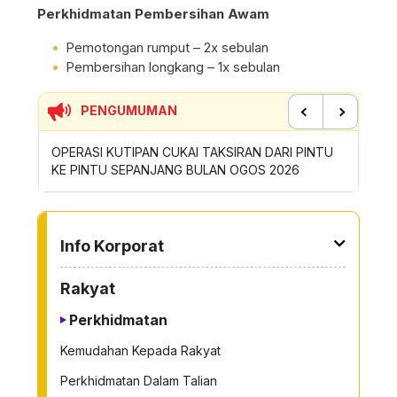
Perkhidmatan Pembersihan Awam
Pemotongan rumput – 2x sebulan
Pembersihan longkang – 1x sebulan
PENGUMUMAN
Previous
Next
ERJA
OPERASI KUTIPAN CUKAI TAKSIRAN DARI PINTU
KAUNTER
KE PINTU SEPANJANG BULAN OGOS 2026
SABTU 
TO OTHER PAGE
Info Korporat
Rakyat
Perkhidmatan
Kemudahan Kepada Rakyat
Perkhidmatan Dalam Talian