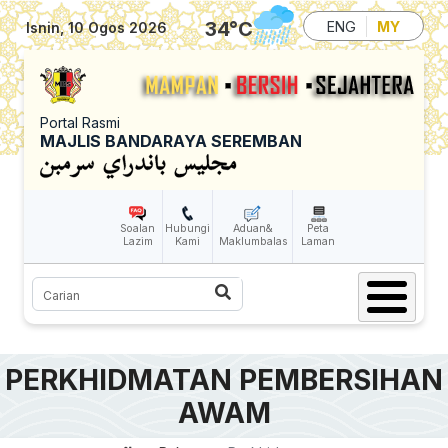
Skip to main content
34
°C
ENG
MY
Isnin, 10 Ogos 2026
Portal Rasmi
MAJLIS BANDARAYA SEREMBAN
Soalan
Hubungi
Aduan&
Peta
Lazim
Kami
Maklumbalas
Laman
Carian
PERKHIDMATAN PEMBERSIHAN
AWAM