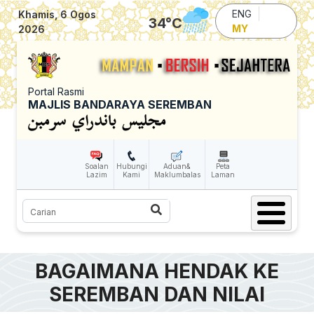
Skip to main content
ENG
Khamis, 6 Ogos
34
°C
MY
2026
Portal Rasmi
MAJLIS BANDARAYA SEREMBAN
Soalan
Hubungi
Aduan&
Peta
Lazim
Kami
Maklumbalas
Laman
Carian
BAGAIMANA HENDAK KE
SEREMBAN DAN NILAI