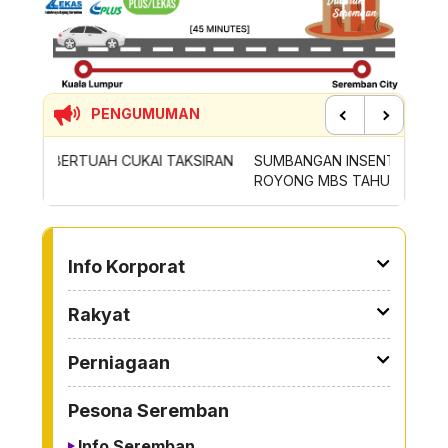
PENGUMUMAN
Previous
Next
SIRAN
SUMBANGAN INSENTIF AKTIVITI GOTONG-
PERMOH
ROYONG MBS TAHUN 2026
SAMPAH
TO OTHER PAGE
Info Korporat
Rakyat
Perniagaan
Pesona Seremban
Info Seremban