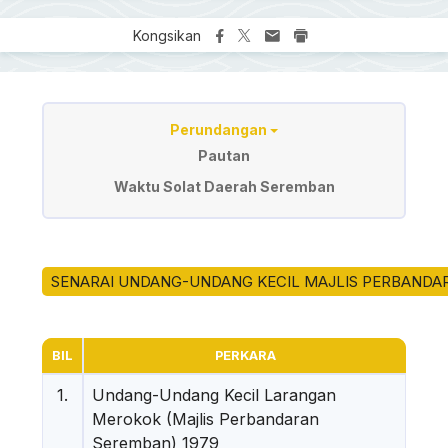
Kongsikan
Sumber
Perundangan
Pautan
Waktu Solat Daerah Seremban
BIL
PERKARA
1.
Undang-Undang Kecil Larangan
Merokok (Majlis Perbandaran
Seremban) 1979