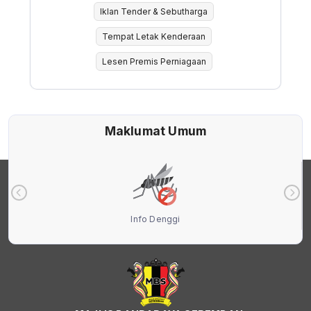
Iklan Tender & Sebutharga
Tempat Letak Kenderaan
Lesen Premis Perniagaan
Maklumat Umum
Info Denggi