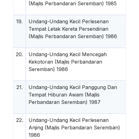
(Majlis Perbandaran Seremban) 1985
19.
Undang-Undang Kecil Perlesenan
Tempat Letak Kereta Persendirian
(Majlis Perbandaran Seremban) 1986
20.
Undang-Undang Kecil Mencegah
Kekotoran (Majlis Perbandaran
Seremban) 1986
21.
Undang-Undang Kecil Panggung Dan
Tempat Hiburan Awam (Majlis
Perbandaran Seremban) 1987
22.
Undang-Undang Kecil Perlesenan
Anjing (Majlis Perbandaran Seremban)
1986