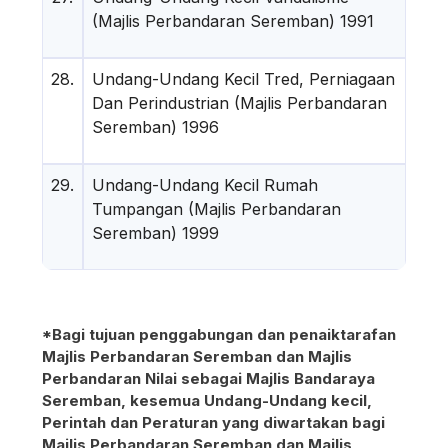
(Majlis Perbandaran Seremban) 1991
28.
Undang-Undang Kecil Tred, Perniagaan
Dan Perindustrian (Majlis Perbandaran
Seremban) 1996
29.
Undang-Undang Kecil Rumah
Tumpangan (Majlis Perbandaran
Seremban) 1999
*Bagi tujuan penggabungan dan penaiktarafan
Majlis Perbandaran Seremban dan Majlis
Perbandaran Nilai sebagai Majlis Bandaraya
Seremban, kesemua Undang-Undang kecil,
Perintah dan Peraturan yang diwartakan bagi
Majlis Perbandaran Seremban dan Majlis