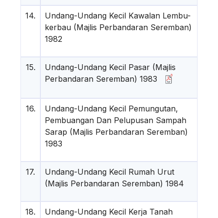
14.
Undang-Undang Kecil Kawalan Lembu-
kerbau (Majlis Perbandaran Seremban)
1982
15.
Undang-Undang Kecil Pasar (Majlis
Perbandaran Seremban) 1983
16.
Undang-Undang Kecil Pemungutan,
Pembuangan Dan Pelupusan Sampah
Sarap (Majlis Perbandaran Seremban)
1983
17.
Undang-Undang Kecil Rumah Urut
(Majlis Perbandaran Seremban) 1984
18.
Undang-Undang Kecil Kerja Tanah