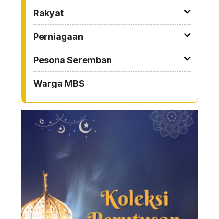
Rakyat
Perniagaan
Pesona Seremban
Warga MBS