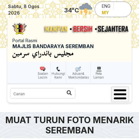
Skip to main content
ENG
Sabtu, 8 Ogos
34
°C
MY
2026
Portal Rasmi
MAJLIS BANDARAYA SEREMBAN
Soalan
Hubungi
Aduan&
Peta
Lazim
Kami
Maklumbalas
Laman
Carian
MUAT TURUN FOTO MENARIK
SEREMBAN