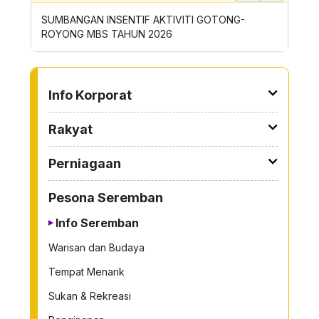
Previous
Next
SIRAN
SUMBANGAN INSENTIF AKTIVITI GOTONG-
PERMOH
ROYONG MBS TAHUN 2026
SAMPAH
TO OTHER PAGE
Info Korporat
Rakyat
Perniagaan
Pesona Seremban
Info Seremban
Warisan dan Budaya
Tempat Menarik
Sukan & Rekreasi