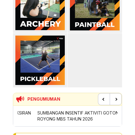
PENGUMUMAN
Previous
Next
SIRAN
SUMBANGAN INSENTIF AKTIVITI GOTONG-
PERMOH
ROYONG MBS TAHUN 2026
SAMPAH