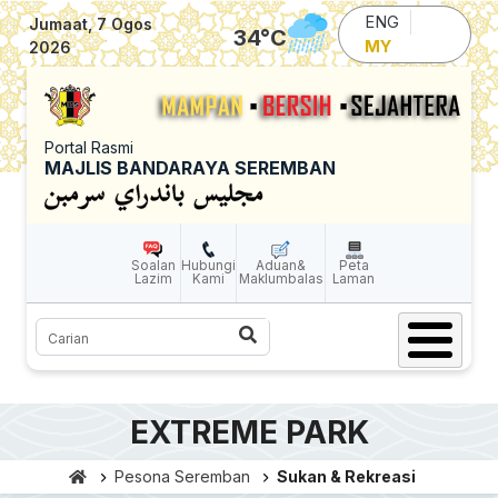
Skip to main content
ENG
Jumaat, 7 Ogos
34
°C
MY
2026
Portal Rasmi
MAJLIS BANDARAYA SEREMBAN
Soalan
Hubungi
Aduan&
Peta
Lazim
Kami
Maklumbalas
Laman
Carian
EXTREME PARK
Pesona Seremban
Sukan & Rekreasi