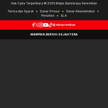
Hak Cipta Terpelihara © 2025 Majlis Bandaraya Seremban
Terma dan Syarat
Dasar Privasi
Dasar Keselamatan
Penafian
SLA
@mbseremban
MAMPAN.BERSIH.SEJAHTERA