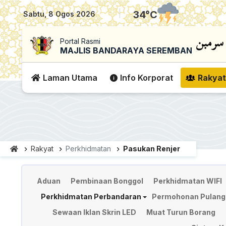
|
34
°C
Sabtu, 8 Ogos 2026
Portal Rasmi
MAJLIS BANDARAYA SEREMBAN
Laman Utama
Info Korporat
Rakyat
Rakyat
Perkhidmatan
Pasukan Renjer
Perkhidmatan
Aduan
Pembinaan Bonggol
Perkhidmatan WIFI
Perkhidmatan Perbandaran
Permohonan Pulangan
Sewaan Iklan Skrin LED
Muat Turun Borang