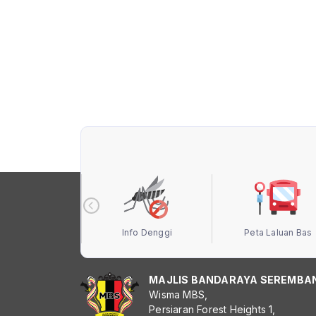
 Terbuka MBS
Info Denggi
Peta Laluan Bas
MAJLIS BANDARAYA SEREMBA
Wisma MBS,
Persiaran Forest Heights 1,