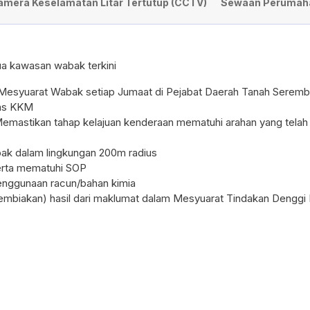
amera Keselamatan Litar Tertutup (CCTV)
Sewaan Perumah
a kawasan wabak terkini
mMesyuarat Wabak setiap Jumaat di Pejabat Daerah Tanah Seremb
PERTANDINGAN BOLA JARING PIALA
as KKM
DATUK BANDAR MAJLIS BANDARAYA
Memastikan tahap kelajuan kenderaan mematuhi arahan yang telah
SEREMBAN
k dalam lingkungan 200m radius
serta mematuhi SOP
nggunaan racun/bahan kimia
mbiakan) hasil dari maklumat dalam Mesyuarat Tindakan Denggi