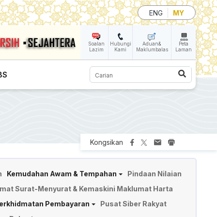
ENG
MY
Soalan
Hubungi
Aduan&
Peta
Lazim
Kami
Maklumbalas
Laman
Carian
BS
Kongsikan
n
Kemudahan Awam & Tempahan
Pindaan Nilaian
mat Surat-Menyurat & Kemaskini Maklumat Harta
erkhidmatan Pembayaran
Pusat Siber Rakyat