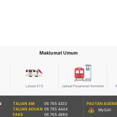
Maklumat Umum
Laluan ETS
Jadual Perjalanan Komuter
N
TALIAN AM
06 765 4333
PAUTAN AGENS
TALIAN ADUAN
06 765 4444
MyGoV
FAKS
06 765 4889