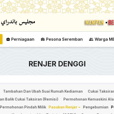
Skip to main content
Perniagaan
Pesona Seremban
Warga M
RENJER DENGGI
Tambahan Dan Ubah Suai Rumah Kediaman
Cukai Taksira
 Balik Cukai Taksiran (Remisi)
Permohonan Kemaskini Ala
Permohonan Pindah Milik
Pasukan Renjer
Pengebumian
P