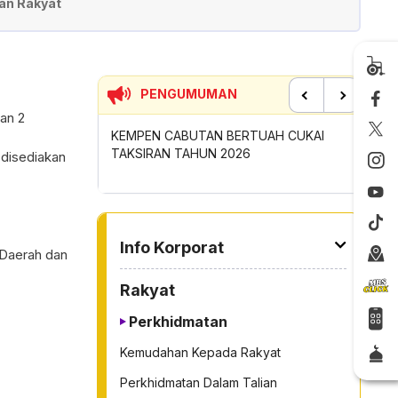
an Rakyat
PENGUMUMAN
an 2
Previous
Next
KEMPEN CABUTAN BERTUAH CUKAI
SUMBANGAN INSENTIF AKT
TAKSIRAN TAHUN 2026
GOTONG-ROYONG MBS TA
 disediakan
TO OTHER PAGE
Info Korporat
 Daerah dan
Rakyat
Perkhidmatan
Kemudahan Kepada Rakyat
Perkhidmatan Dalam Talian