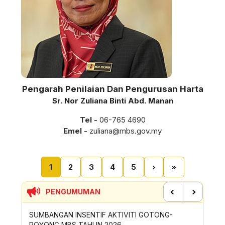
Pengarah Penilaian Dan Pengurusan Harta
Sr. Nor Zuliana Binti Abd. Manan
Tel -
06-765 4690
Emel -
zuliana@mbs.gov.my
Pagination
Current page
Page
Page
Page
Page
Next page
Last page
1
2
3
4
5
›
»
PENGUMUMAN
Previous
Next
SIRAN
SUMBANGAN INSENTIF AKTIVITI GOTONG-
PERMOH
ROYONG MBS TAHUN 2026
SAMPAH