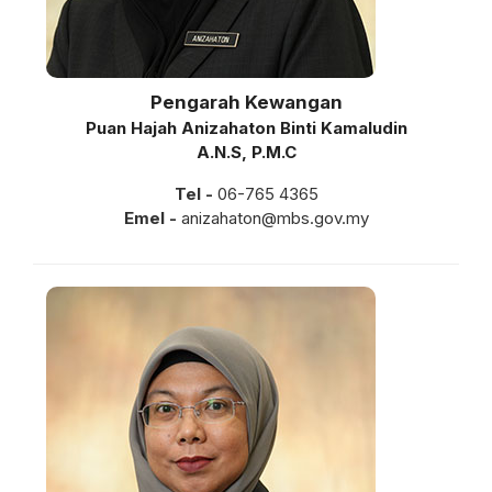
Pengarah Kewangan
Puan Hajah Anizahaton Binti Kamaludin
A.N.S, P.M.C
Tel -
06-765 4365
Emel -
anizahaton@mbs.gov.my