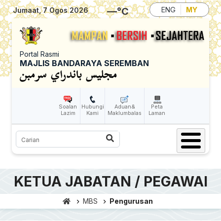
Skip to main content
—
°C
ENG
MY
Jumaat, 7 Ogos 2026
Portal Rasmi
MAJLIS BANDARAYA SEREMBAN
Soalan
Hubungi
Aduan&
Peta
Lazim
Kami
Maklumbalas
Laman
Carian
KETUA JABATAN / PEGAWAI
MBS
Pengurusan