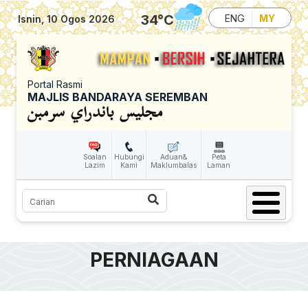
Skip to main content
34
°C
ENG
MY
Isnin, 10 Ogos 2026
Portal Rasmi
MAJLIS BANDARAYA SEREMBAN
Soalan
Hubungi
Aduan&
Peta
Lazim
Kami
Maklumbalas
Laman
Carian
PERNIAGAAN