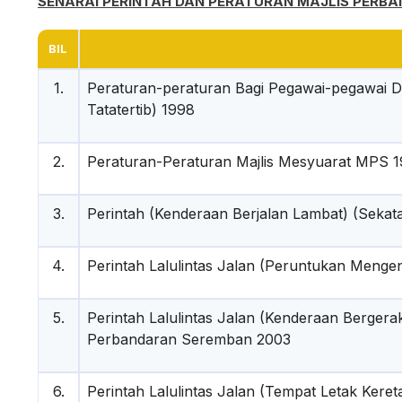
SENARAI PERINTAH DAN PERATURAN MAJLIS PERB
BIL
1.
Peraturan-peraturan Bagi Pegawai-pegawai 
Tatatertib) 1998
2.
Peraturan-Peraturan Majlis Mesyuarat MPS 
3.
Perintah (Kenderaan Berjalan Lambat) (Seka
4.
Perintah Lalulintas Jalan (Peruntukan Menge
5.
Perintah Lalulintas Jalan (Kenderaan Berger
Perbandaran Seremban 2003
6.
Perintah Lalulintas Jalan (Tempat Letak Ker