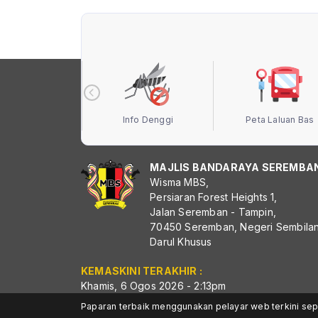
 Terbuka MBS
Info Denggi
Peta Laluan Bas
MAJLIS BANDARAYA SEREMBA
Wisma MBS,
Persiaran Forest Heights 1,
Jalan Seremban - Tampin,
70450 Seremban, Negeri Sembila
Darul Khusus
KEMASKINI TERAKHIR :
Khamis, 6 Ogos 2026 - 2:13pm
Paparan terbaik menggunakan pelayar web terkini sep