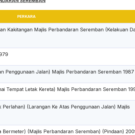
ANDARAN SEREMBAN
PERKARA
PERTANDINGAN BOLA JARING PIALA
KEMPEN CABUTAN
DATUK BANDAR MAJLIS BANDARAYA
TAKSIRAN TAHUN
Dan Kakitangan Majlis Perbandaran Seremban (Kelakuan D
SEREMBAN
1979
tan Penggunaan Jalan) Majlis Perbandaran Seremban 1987
nai Tempat Letak Kereta) Majlis Perbandaran Seremban 19
ak Perlahan) (Larangan Ke Atas Penggunaan Jalan) Majlis
eta Bermeter) (Majlis Perbandaran Seremban) (Pindaan) 20