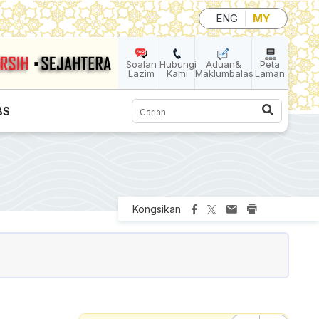
ENG
MY
Soalan
Hubungi
Aduan&
Peta
Lazim
Kami
Maklumbalas
Laman
Carian
BS
Kongsikan