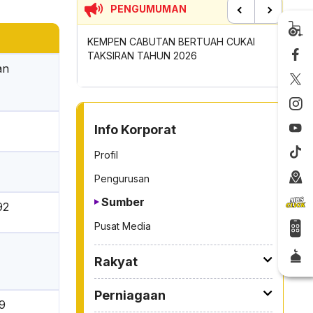
PENGUMUMAN
Previous
Next
 BERTUAH CUKAI
SUMBANGAN INSENTIF AKTIVITI
PERM
 2026
GOTONG-ROYONG MBS TAHUN 2026
TONG
an
TO OTHER PAGE
Info Korporat
Profil
Pengurusan
Sumber
92
Pusat Media
Rakyat
Perniagaan
09