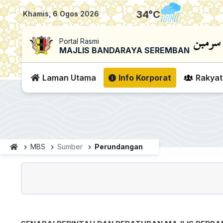
|
34
°C
Khamis, 6 Ogos 2026
Portal Rasmi
MAJLIS BANDARAYA SEREMBAN
Laman Utama
Info Korporat
Rakyat
MBS
Sumber
Perundangan
Sumber