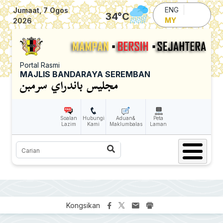
Skip to main content
ENG
Jumaat, 7 Ogos
34
°C
MY
2026
Portal Rasmi
MAJLIS BANDARAYA SEREMBAN
Soalan
Hubungi
Aduan&
Peta
Lazim
Kami
Maklumbalas
Laman
Carian
Kongsikan