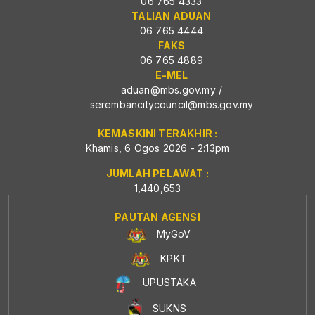
06 765 4333
TALIAN ADUAN
06 765 4444
FAKS
06 765 4889
E-MEL
aduan@mbs.gov.my
/
serembancitycouncil@mbs.gov.my
KEMASKINI TERAKHIR :
Khamis, 6 Ogos 2026 - 2:13pm
JUMLAH PELAWAT :
1,440,653
PAUTAN AGENSI
MyGoV
KPKT
UPUSTAKA
SUKNS