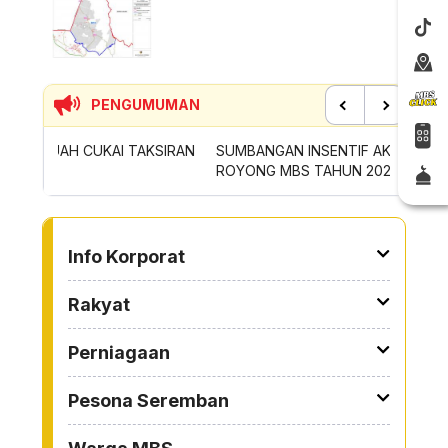
PENGUMUMAN
Previous
Next
SIRAN
SUMBANGAN INSENTIF AKTIVITI GOTONG-
PERMOH
ROYONG MBS TAHUN 2026
SAMPAH
TO OTHER PAGE
Info Korporat
Rakyat
Perniagaan
Pesona Seremban