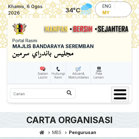
Skip to main content
ENG
Khamis, 6 Ogos
34
°C
MY
2026
Portal Rasmi
MAJLIS BANDARAYA SEREMBAN
Soalan
Hubungi
Aduan&
Peta
Lazim
Kami
Maklumbalas
Laman
Carian
CARTA ORGANISASI
MBS
Pengurusan