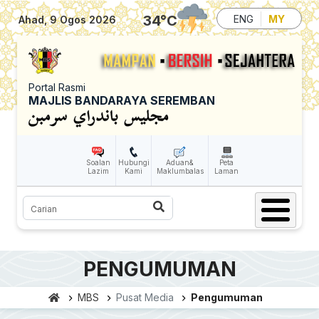
Skip to main content
34
°C
ENG
MY
Ahad, 9 Ogos 2026
Portal Rasmi
MAJLIS BANDARAYA SEREMBAN
Soalan
Hubungi
Aduan&
Peta
Lazim
Kami
Maklumbalas
Laman
Carian
PENGUMUMAN
MBS
Pusat Media
Pengumuman