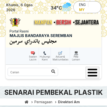
Skip to main content
ENG
Khamis, 6 Ogos
34
°C
MY
2026
Portal Rasmi
MAJLIS BANDARAYA SEREMBAN
Soalan
Hubungi
Aduan&
Peta
Lazim
Kami
Maklumbalas
Laman
Carian
SENARAI PEMBEKAL PLASTIK
Perniagaan
Direktori Am