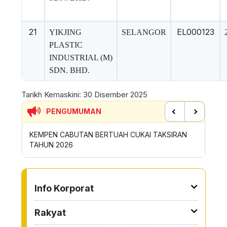
21
EL000123
YIKJING
SELANGOR
PLASTIC
INDUSTRIAL (M)
SDN. BHD.
Tarikh Kemaskini:
30 Disember 2025
PENGUMUMAN
Previous
Next
SIRAN
SUMBANGAN INSENTIF AKTIVITI GOTONG-
PERMOH
ROYONG MBS TAHUN 2026
SAMPAH
TO OTHER PAGE
Info Korporat
Rakyat