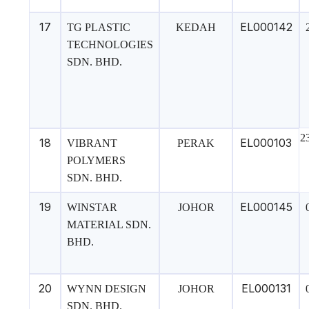
17
EL000142
TG PLASTIC
KEDAH
TECHNOLOGIES
SDN. BHD.
2
18
EL000103
VIBRANT
PERAK
POLYMERS
SDN. BHD.
19
EL000145
WINSTAR
JOHOR
MATERIAL SDN.
BHD.
20
EL000131
WYNN DESIGN
JOHOR
SDN. BHD.