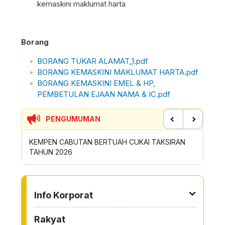
kemaskini maklumat harta
Borang
BORANG TUKAR ALAMAT_1.pdf
BORANG KEMASKINI MAKLUMAT HARTA.pdf
BORANG KEMASKINI EMEL & HP,
PEMBETULAN EJAAN NAMA & IC.pdf
PENGUMUMAN
Previous
Next
TUK
KEMPEN CABUTAN BERTUAH CUKAI TAKSIRAN
SUMBANG
TAHUN 2026
ROYONG
TO OTHER PAGE
Info Korporat
Rakyat