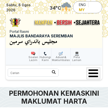
Skip to main content
ENG
Sabtu, 8 Ogos
34
°C
MY
2026
Portal Rasmi
MAJLIS BANDARAYA SEREMBAN
Soalan
Hubungi
Aduan&
Peta
Lazim
Kami
Maklumbalas
Laman
Carian
PERMOHONAN KEMASKINI
MAKLUMAT HARTA