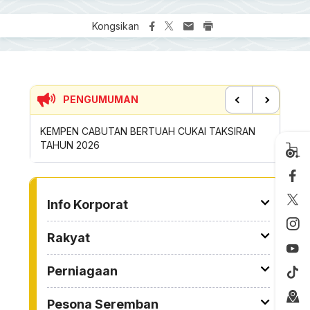
Kongsikan
PENGUMUMAN
Previous
Next
TUK
KEMPEN CABUTAN BERTUAH CUKAI TAKSIRAN
SUMBANG
TAHUN 2026
ROYONG
TO OTHER PAGE
Info Korporat
Rakyat
Perniagaan
Pesona Seremban