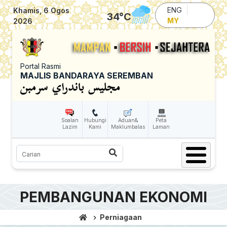
Skip to main content
ENG
Khamis, 6 Ogos
34
°C
MY
2026
Portal Rasmi
MAJLIS BANDARAYA SEREMBAN
Soalan
Hubungi
Aduan&
Peta
Lazim
Kami
Maklumbalas
Laman
Carian
PEMBANGUNAN EKONOMI
Perniagaan