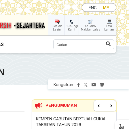
ENG
MY
Soalan
Hubungi
Aduan&
Peta
Lazim
Kami
Maklumbalas
Laman
Carian
BS
N
Kongsikan
PENGUMUMAN
Previous
Next
 JARING PIALA
KEMPEN CABUTAN BERTUAH CUKAI
SUMBANG
LIS BANDARAYA
TAKSIRAN TAHUN 2026
GOTONG