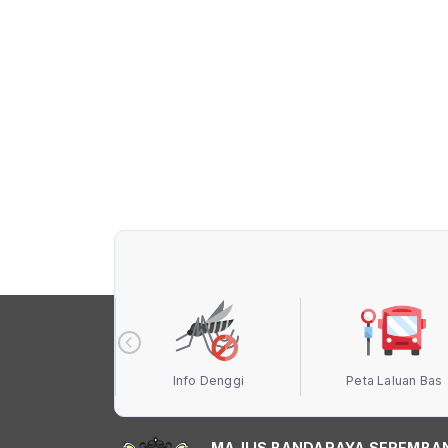
 Terbuka MBS
Info Denggi
Peta Laluan Bas
MAJLIS BANDARAYA SEREMBA