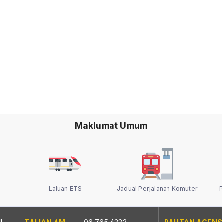
Maklumat Umum
Laluan ETS
Jadual Perjalanan Komuter
N
TALIAN AM
06 765 4333
PAUTAN AGENS