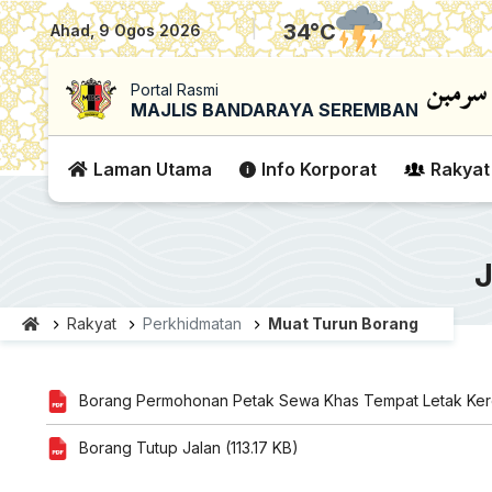
|
34
°C
Ahad, 9 Ogos 2026
Portal Rasmi
MAJLIS BANDARAYA SEREMBAN
Laman Utama
Info Korporat
Rakyat
Rakyat
Perkhidmatan
Muat Turun Borang
Borang Permohonan Petak Sewa Khas Tempat Letak Kere
Borang Tutup Jalan (113.17 KB)