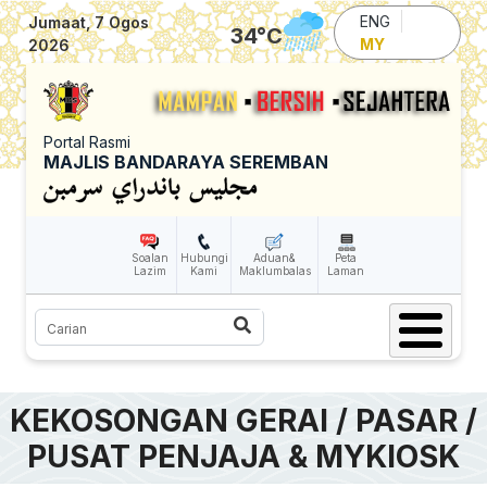
Skip to main content
ENG
Jumaat, 7 Ogos
34
°C
MY
2026
Portal Rasmi
MAJLIS BANDARAYA SEREMBAN
Soalan
Hubungi
Aduan&
Peta
Lazim
Kami
Maklumbalas
Laman
Carian
KEKOSONGAN GERAI / PASAR /
PUSAT PENJAJA & MYKIOSK