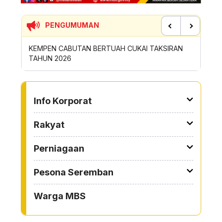
PENGUMUMAN
Previous
Next
TUK
KEMPEN CABUTAN BERTUAH CUKAI TAKSIRAN
SUMBANG
TAHUN 2026
ROYONG
TO OTHER PAGE
Info Korporat
Rakyat
Perniagaan
Pesona Seremban
Warga MBS