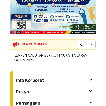
PENGUMUMAN
Previous
Next
 CABUTAN BERTUAH CUKAI TAKSIRAN
SUMBANGAN INSENTIF AK
2026
ROYONG MBS TAHUN 20
TO OTHER PAGE
Info Korporat
Rakyat
Perniagaan