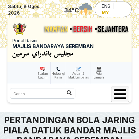
Skip to main content
ENG
Sabtu, 8 Ogos
34
°C
MY
2026
Portal Rasmi
MAJLIS BANDARAYA SEREMBAN
Soalan
Hubungi
Aduan&
Peta
Lazim
Kami
Maklumbalas
Laman
Carian
PERTANDINGAN BOLA JARING
PIALA DATUK BANDAR MAJLIS