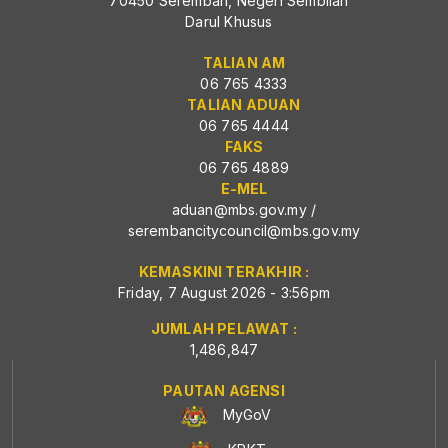
70450 Seremban, Negeri Sembilan
Darul Khusus
TALIAN AM
06 765 4333
TALIAN ADUAN
06 765 4444
FAKS
06 765 4889
E-MEL
aduan@mbs.gov.my
/
serembancitycouncil@mbs.gov.my
KEMASKINI TERAKHIR :
Friday, 7 August 2026 - 3:56pm
JUMLAH PELAWAT :
1,486,847
PAUTAN AGENSI
MyGoV