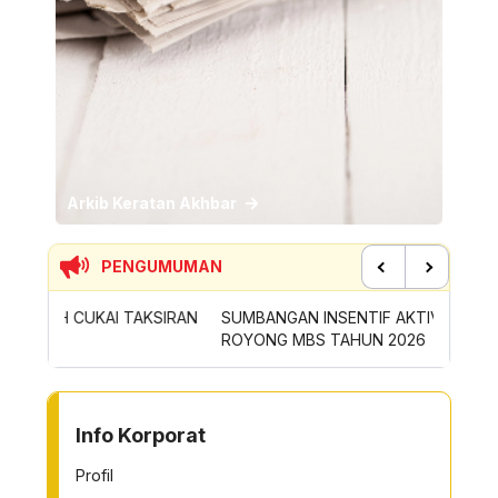
Arkib Keratan Akhbar
PENGUMUMAN
Previous
Next
SIRAN
SUMBANGAN INSENTIF AKTIVITI GOTONG-
PERMOH
ROYONG MBS TAHUN 2026
SAMPAH
TO OTHER PAGE
Info Korporat
Profil