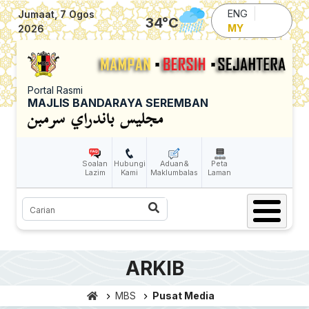
Skip to main content
ENG
Jumaat, 7 Ogos
34
°C
MY
2026
Portal Rasmi
MAJLIS BANDARAYA SEREMBAN
Soalan
Hubungi
Aduan&
Peta
Lazim
Kami
Maklumbalas
Laman
Carian
ARKIB
MBS
Pusat Media