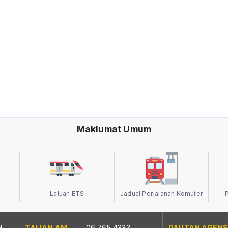
Maklumat Umum
Laluan ETS
Jadual Perjalanan Komuter
N
TALIAN AM
06 765 4333
PAUTAN AGENS