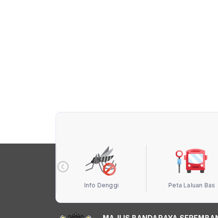
 Terbuka MBS
Info Denggi
Peta Laluan Bas
MAJLIS BANDARAYA SEREMBA