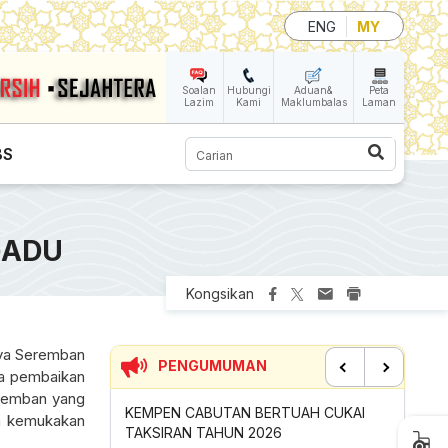
ENG
MY
Soalan
Hubungi
Aduan&
Peta
Lazim
Kami
Maklumbalas
Laman
Carian
BS
GADU
Kongsikan
raya Seremban
PENGUMUMAN
ja pembaikan
eremban yang
Previous
Next
UTAN BERTUAH CUKAI
SUMBANGAN INSENTIF AKTIVITI
eh kemukakan
AHUN 2026
GOTONG-ROYONG MBS TAHUN 2026