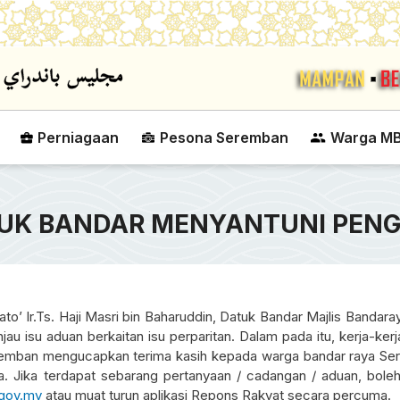
Skip to main content
Perniagaan
Pesona Seremban
Warga M
UK BANDAR MENYANTUNI PEN
to’ Ir.Ts. Haji Masri bin Baharuddin, Datuk Bandar Majlis Banda
u isu aduan berkaitan isu perparitan. Dalam pada itu, kerja-ker
Seremban mengucapkan terima kasih kepada warga bandar raya S
PERTANDINGAN BOLA JARING PIALA
KEMPEN CAB
nda. Jika terdapat sebarang pertanyaan / cadangan / aduan, bol
DATUK BANDAR MAJLIS BANDARAYA
TAKSIRAN T
gov.my
atau muat turun aplikasi Repons Rakyat secara percuma.