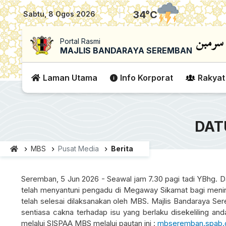
|
34
°C
Sabtu, 8 Ogos 2026
Portal Rasmi
MAJLIS BANDARAYA SEREMBAN
Laman Utama
Info Korporat
Rakyat
DAT
MBS
Pusat Media
Berita
Seremban, 5 Jun 2026 - Seawal jam 7.30 pagi tadi YBhg. Da
telah menyantuni pengadu di Megaway Sikamat bagi meninja
telah selesai dilaksanakan oleh MBS. Majlis Bandaraya 
sentiasa cakna terhadap isu yang berlaku disekeliling a
melalui SISPAA MBS melalui pautan ini :
mbseremban.spab.