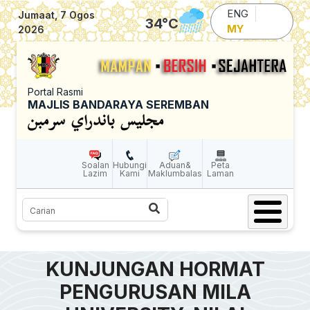
Skip to main content
ENG
Jumaat, 7 Ogos
34
°C
MY
2026
Portal Rasmi
MAJLIS BANDARAYA SEREMBAN
Soalan
Hubungi
Aduan&
Peta
Lazim
Kami
Maklumbalas
Laman
Carian
KUNJUNGAN HORMAT
PENGURUSAN MILA