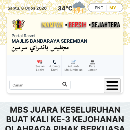
Skip to main content
34
°C
ENG
MY
Sabtu, 8 Ogos 2026
Portal Rasmi
MAJLIS BANDARAYA SEREMBAN
Soalan
Hubungi
Aduan&
Peta
Lazim
Kami
Maklumbalas
Laman
Carian
MBS JUARA KESELURUHAN
BUAT KALI KE-3 KEJOHANAN
OLAHRAGA PIHAK BERKUASA