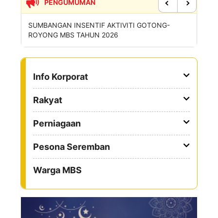
PENGUMUMAN
Previous
Next
SIRAN
SUMBANGAN INSENTIF AKTIVITI GOTONG-
PERMOH
ROYONG MBS TAHUN 2026
SAMPAH
TO OTHER PAGE
Info Korporat
Rakyat
Perniagaan
Pesona Seremban
Warga MBS