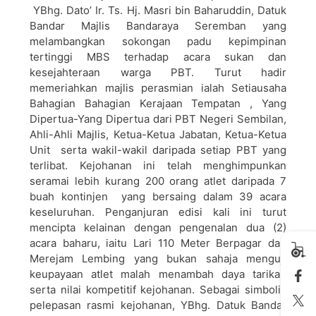
YBhg. Dato’ Ir. Ts. Hj. Masri bin Baharuddin, Datuk
Bandar Majlis Bandaraya Seremban yang
melambangkan sokongan padu kepimpinan
tertinggi MBS terhadap acara sukan dan
kesejahteraan warga PBT. Turut hadir
memeriahkan majlis perasmian ialah Setiausaha
Bahagian Bahagian Kerajaan Tempatan , Yang
Dipertua-Yang Dipertua dari PBT Negeri Sembilan,
Ahli-Ahli Majlis, Ketua-Ketua Jabatan, Ketua-Ketua
Unit serta wakil-wakil daripada setiap PBT yang
terlibat. Kejohanan ini telah menghimpunkan
seramai lebih kurang 200 orang atlet daripada 7
buah kontinjen yang bersaing dalam 39 acara
keseluruhan. Penganjuran edisi kali ini turut
mencipta kelainan dengan pengenalan dua (2)
acara baharu, iaitu Lari 110 Meter Berpagar dan
Merejam Lembing yang bukan sahaja menguji
keupayaan atlet malah menambah daya tarikan
serta nilai kompetitif kejohanan. Sebagai simbolik
pelepasan rasmi kejohanan, YBhg. Datuk Bandar