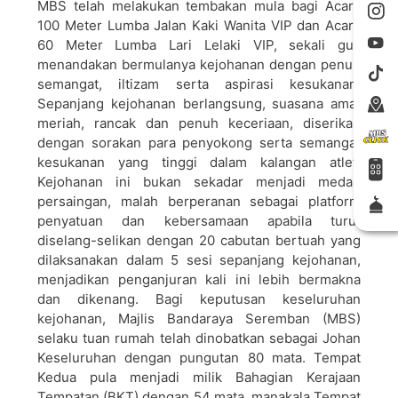
MBS telah melakukan tembakan mula bagi Acara
100 Meter Lumba Jalan Kaki Wanita VIP dan Acara
60 Meter Lumba Lari Lelaki VIP, sekali gus
menandakan bermulanya kejohanan dengan penuh
semangat, iltizam serta aspirasi kesukanan.
Sepanjang kejohanan berlangsung, suasana amat
meriah, rancak dan penuh keceriaan, diserikan
dengan sorakan para penyokong serta semangat
kesukanan yang tinggi dalam kalangan atlet.
Kejohanan ini bukan sekadar menjadi medan
persaingan, malah berperanan sebagai platform
penyatuan dan kebersamaan apabila turut
diselang-selikan dengan 20 cabutan bertuah yang
dilaksanakan dalam 5 sesi sepanjang kejohanan,
menjadikan penganjuran kali ini lebih bermakna
dan dikenang. Bagi keputusan keseluruhan
kejohanan, Majlis Bandaraya Seremban (MBS)
selaku tuan rumah telah dinobatkan sebagai Johan
Keseluruhan dengan pungutan 80 mata. Tempat
Kedua pula menjadi milik Bahagian Kerajaan
Tempatan (BKT) dengan 54 mata, manakala Tempat