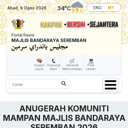
Skip to main content
34
°C
ENG
MY
Ahad, 9 Ogos 2026
Portal Rasmi
MAJLIS BANDARAYA SEREMBAN
Soalan
Hubungi
Aduan&
Peta
Lazim
Kami
Maklumbalas
Laman
Carian
ANUGERAH KOMUNITI
MAMPAN MAJLIS BANDARAYA
SEREMBAN 2026