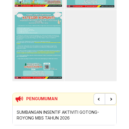
PENGUMUMAN
Previous
Next
SIRAN
SUMBANGAN INSENTIF AKTIVITI GOTONG-
PERMOH
ROYONG MBS TAHUN 2026
SAMPAH