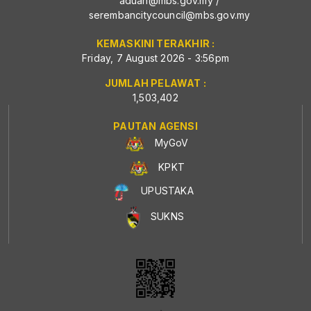
aduan@mbs.gov.my
/
serembancitycouncil@mbs.gov.my
KEMASKINI TERAKHIR :
Friday, 7 August 2026 - 3:56pm
JUMLAH PELAWAT :
1,503,402
PAUTAN AGENSI
MyGoV
KPKT
UPUSTAKA
SUKNS