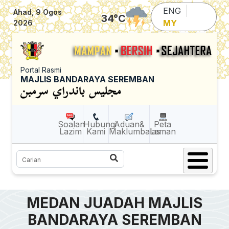
Skip to main content
ENG
Ahad, 9 Ogos
34
°C
MY
2026
Portal Rasmi
MAJLIS BANDARAYA SEREMBAN
Soalan
Hubungi
Aduan&
Peta
Lazim
Kami
Maklumbalas
Laman
Carian
MEDAN JUADAH MAJLIS
BANDARAYA SEREMBAN