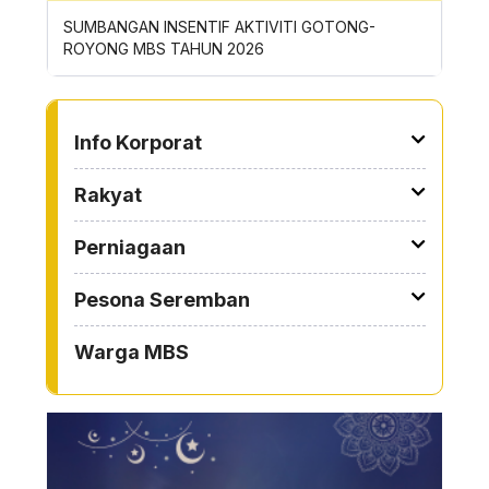
Previous
Next
SIRAN
SUMBANGAN INSENTIF AKTIVITI GOTONG-
PERMOH
ROYONG MBS TAHUN 2026
SAMPAH
TO OTHER PAGE
Info Korporat
Rakyat
Perniagaan
Pesona Seremban
Warga MBS