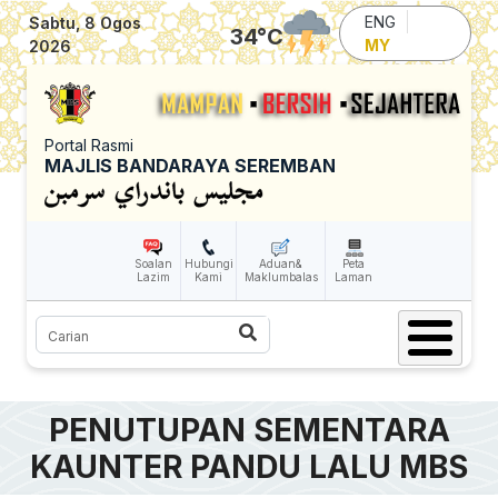
Skip to main content
ENG
Sabtu, 8 Ogos
34
°C
MY
2026
Portal Rasmi
MAJLIS BANDARAYA SEREMBAN
Soalan
Hubungi
Aduan&
Peta
Lazim
Kami
Maklumbalas
Laman
Carian
PENUTUPAN SEMENTARA
KAUNTER PANDU LALU MBS